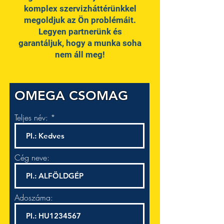
komplex szervizháttérünkkel
megoldjuk az Ön problémáit.
Legyen partnerünk és
garantáljuk, hogy a munka soha
nem áll meg!
OMEGA CSOMAG
Teljes név:
Cég neve:
Adoszáma: