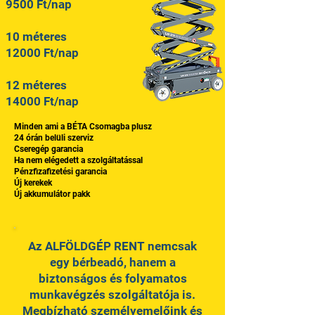
9500 Ft/nap
10 méteres
12000 Ft/nap
12 méteres
14000 Ft/nap
Minden ami a BÉTA Csomagba plusz
24 órán belüli szerviz
Cseregép garancia
Ha nem elégedett a szolgáltatással
Pénzfizafizetési garancia
Új kerekek
Új akkumulátor pakk
Az ALFÖLDGÉP RENT nemcsak
egy bérbeadó, hanem a
biztonságos és folyamatos
munkavégzés szolgáltatója is.
Megbízható személyemelőink és