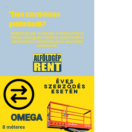
"Éves szerződésen
gondolkozik?
Megbízható gép és kedvező ár mellet a Béta és
Omega csomagjaink rendkívül megkönnyítik az
adminisztrációs feladatokat plusz garanciákat
tartalmaznak"
Éves
szerződés
esetén
OMEGA
8 méteres