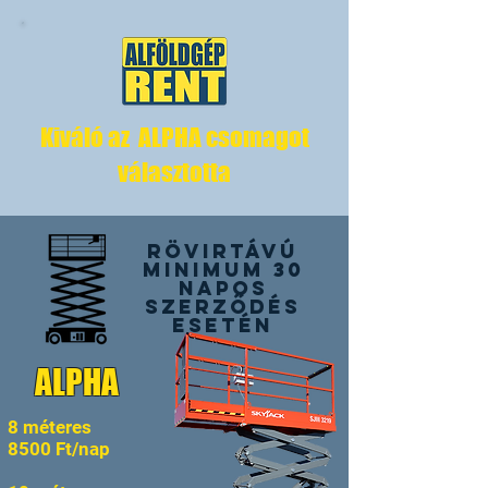
Kiváló az ALPHA csomagot
választotta
Rövirtávú
Minimum 30
napos
szerződés
esetén
ALPHA
8 méteres
8500 Ft/nap