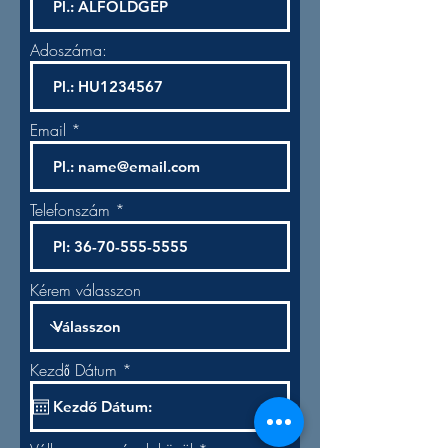
Adoszáma:
Email
Telefonszám
Kérem válasszon
r
Kezdő Dátum
*
e
q
u
i