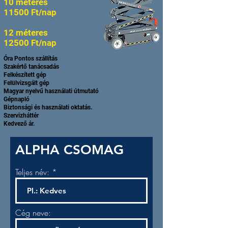
10 méteres
11500 Ft/nap
12 méteres
12500 Ft/nap
Óra Pontos szállítás
Szakértő tanácsadás
Felkészített gép
Felülvizsgált gép
Magyar nyelvű használati útmutató
Gépnapló
Biztonsági és használati oktatás.
Szervizháttér
Kedvező ár.
ALPHA CSOMAG
Teljes név:
Cég neve: