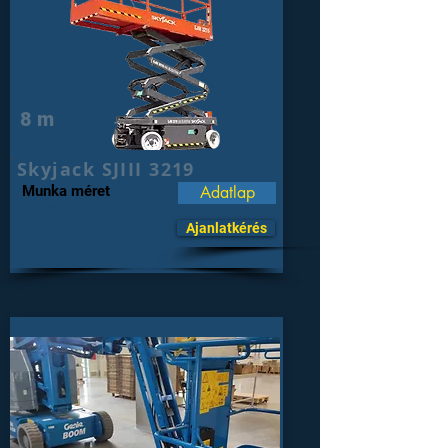
8 m
Skyjack SJIII 3219
Munka méret
Adatlap
Önjáró személyemelő 215 kg
emelési súly max 90 cm ajtón
Ajanlatkérés
is befér 2 ember
munkamagasság 7.8 méter