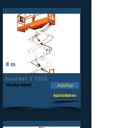
8 m
Snorkel S 1930
Munka méret
Adatlap
Önjáró személyemelő 215 kg
emelési súly max 90 cm ajtón
Ajanlatkérés
is befér 2 ember
munkamagasság 7.8 méter