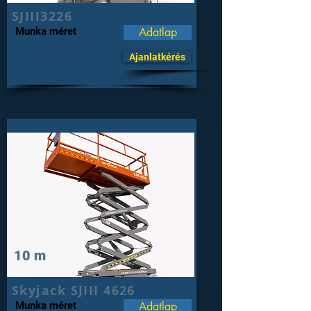
SJIII3226
Munka méret
Adatlap
Keskeny nyomtáv 10 méteres
munkamagasság
Ajanlatkérés
10 m
Skyjack SJIII 4626
Munka méret
Adatlap