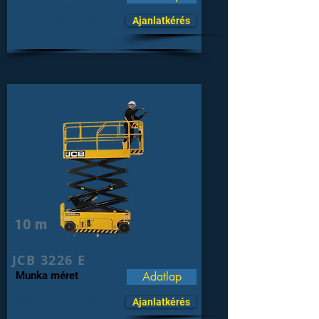
Önjáró személyemelő 454 kg
emelési súly, 10 méter
Ajanlatkérés
munkamagasság .
10 m
JCB 3226 E
Munka méret
Adatlap
Keskeny nyomtáv akár egy
ajtón is befér 10 méter
Ajanlatkérés
munkamagasság