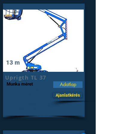
13 m
Uprigth TL 37
Munka méret
Adatlap
215 kg emelési súly
munkamagasság 13 ,5 méter
Ajanlatkérés
felfelé. Oldalra 6 métreren 7,5
méter a benyúlása, gépek
főlé ideális 230 voltról
müködik nem önjáró.