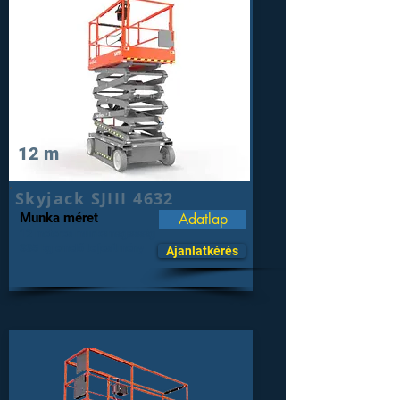
12 m
Skyjack SJIII 4632
Munka méret
Adatlap
12 méteres munkamagasság
335 kg emelő teljesítmény
Ajanlatkérés