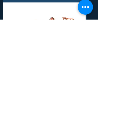
16 m
JLG 450 AJ
Munka méret
Adatlap
Z karos Diesel kültéri emelő
Motor:Deutz D2.9 L4 Tier 4
Ajanlatkérés
Final 49 hp 36.4 kW