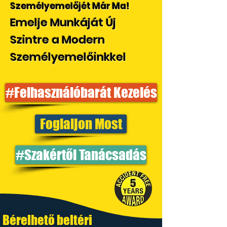
Személyemelőjét Már
Ma!
Emelje Munkáját Új
Szintre a Modern
Személyemelőinkkel
#Felhasználóbarát Kezelés
Foglaljon Most
#Szakértői Tanácsadás
Bérelhető beltéri