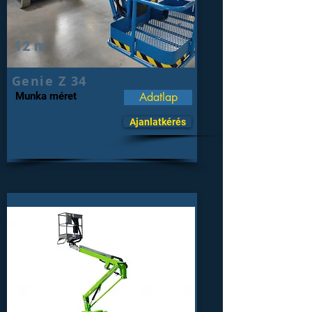
12 m
Genie Z 34
Munka méret
Adatlap
Üzemmód: elektromos
Munkamagasság: 12,52 m
Ajanlatkérés
Oldalkinyúlás: 6,78 m
Kosár teherbírása: 227 kg
Gép súlya: 5 171 kg