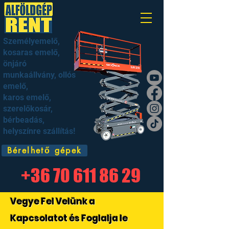
Személyemelő,
kosaras emelő,
önjáró
munkaállvány, ollós
emelő,
karos emelő,
szerelőkosár,
bérbeadás,
helyszínre szállítás!
Bérelhető gépek
+36 70 611 86 29
Vegye Fel Vel
ünk a
Kapcsolatot és Foglalja le