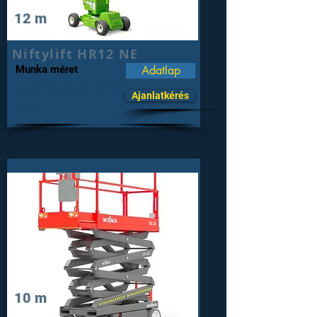
12 m
Niftylift HR12 NE
Munka méret
Adatlap
12 méteres munka magasság
önjáró, gépek fölötti munka
Ajanlatkérés
végzés.
10 m