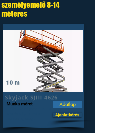
személyemelő 8-14
méteres
10 m
Skyjack SJIII 4626
Munka méret
Adatlap
Önjáró személyemelő 454 kg
emelési súly, 10 méter
Ajanlatkérés
munkamagasság .