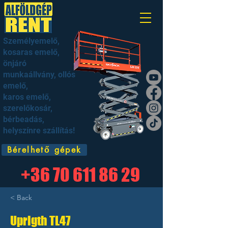
Személyemelő,
kosaras emelő,
önjáró
munkaállvány, ollós
emelő,
karos emelő,
szerelőkosár,
bérbeadás,
helyszínre szállítás!
Bérelhető gépek
+36 70 611 86 29
< Back
Uprigth TL47