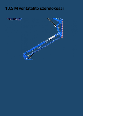
13,5 M vontatahtó szerelőkosár