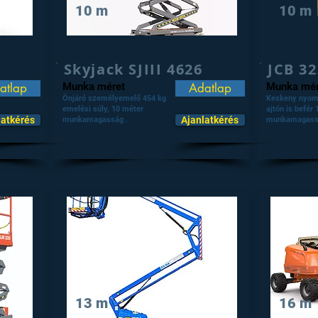
10 m
10 m
Skyjack SJIII 4626
JCB 32
atlap
Munka méret
Adatlap
Munka mér
Önjáró személyemelő 454 kg
Keskeny nyom
emelési súly, 10 méter
ajtón is befér
latkérés
Ajanlatkérés
munkamagasság .
munkamagass
13 m
16 m