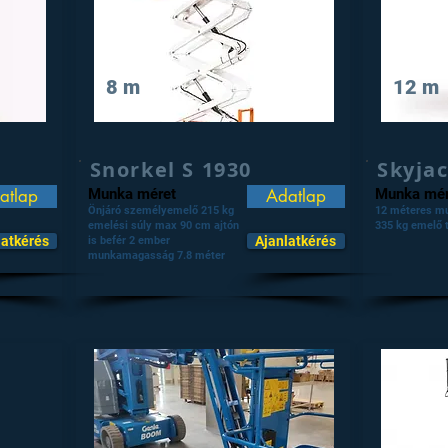
8 m
12 m
Snorkel S 1930
Skyjac
atlap
Munka méret
Adatlap
Munka mér
Önjáró személyemelő 215 kg
12 méteres m
emelési súly max 90 cm ajtón
335 kg emelő 
latkérés
Ajanlatkérés
is befér 2 ember
munkamagasság 7.8 méter