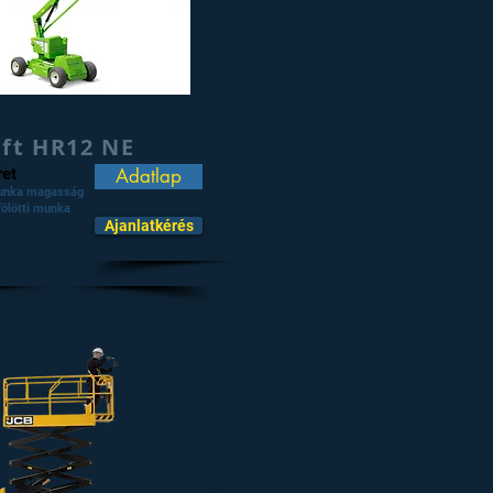
ift HR12 NE
et
Adatlap
unka magasság
fölötti munka
Ajanlatkérés