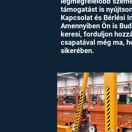
legmegfelelőbb személ
támogatást is nyújtson
Kapcsolat és Bérlési 
Amennyiben Ön is Bud
keresi, forduljon hoz
csapatával még ma, h
sikerében.