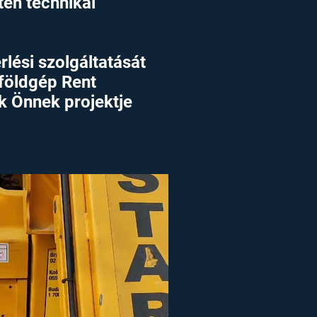
én technikai
ési szolgáltatását
lföldgép Rent
 Önnek projektje