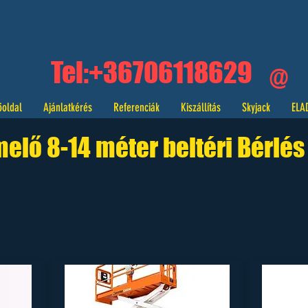
elő, kosaras emelő, önjáró munkaállvány, ol
emelő, szerelőkosár, bérbeadás, helyszínre szá
Tel:+36706118629
@
öoldal
Ajánlatkérés
Referenciák
Kiszállítás
Skyjack
ELA
lő 8-14 méter beltéri Bérlé