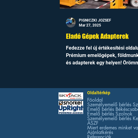
PIGNICZKI JOZSEF
Mar 27, 2025
Eladó Gépek Adapterek
Fedezze fel új értékesítési oldal
Prémium emelőgépek, földmun
és adapterek egy helyen! Öröm
jelentjük be, hogy...
Oldaltérkép
Föoldal
Személyemelő bérlés S
Emelő bérlés Békéscsab
Emelő bérlés Szolnok
Személyemelő bérlés K
ÁSZF
Miert erdemes minket va
Ajánlatkérés
Referenciák