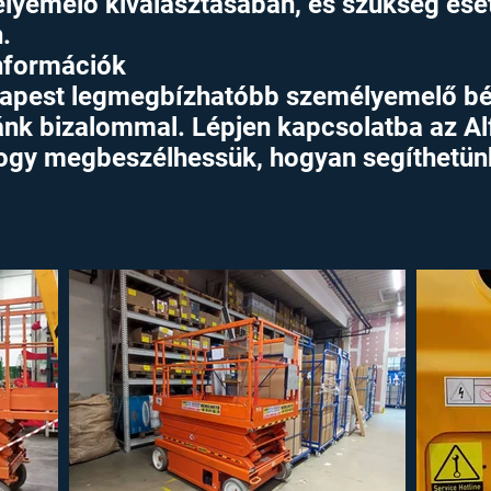
yemelő kiválasztásában, és szükség eset
.
Információk
apest legmegbízhatóbb személyemelő bérl
zánk bizalommal. Lépjen kapcsolatba az A
ogy megbeszélhessük, hogyan segíthetünk