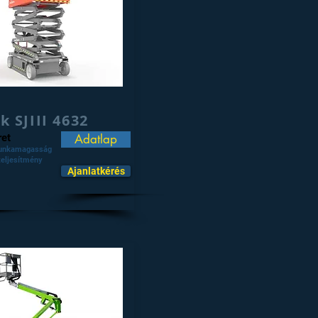
k SJIII 4632
et
Adatlap
unkamagasság
teljesítmény
Ajanlatkérés