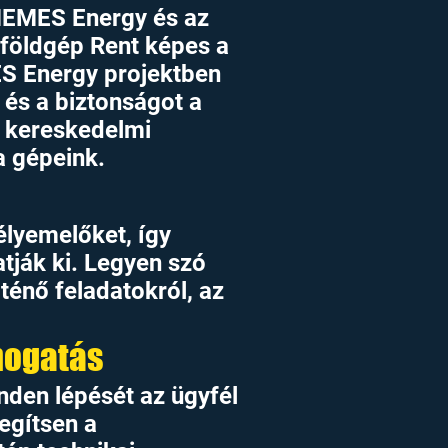
IMEMES Energy és az
lföldgép Rent képes a
ES Energy projektben
 és a biztonságot a
 kereskedelmi
a gépeink.
lyemelőket, így
tják ki. Legyen szó
ténő feladatokról, az
mogatás
nden lépését az ügyfél
egítsen a