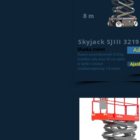
8 m
Skyjack SJIII 3219
Munka méret
Ad
Önjáró személyemelő 215 kg
emelési súly max 90 cm ajtón
Ajan
is befér 2 ember
munkamagasság 7.8 méter