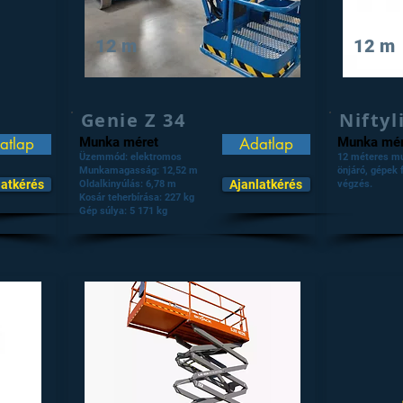
12 m
12 m
Genie Z 34
Niftyl
atlap
Munka méret
Adatlap
Munka mér
Üzemmód: elektromos
12 méteres m
Munkamagasság: 12,52 m
önjáró, gépek 
latkérés
Ajanlatkérés
Oldalkinyúlás: 6,78 m
végzés.
Kosár teherbírása: 227 kg
Gép súlya: 5 171 kg