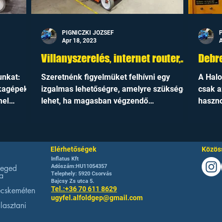
PIGNICZKI JOZSEF
Apr 18, 2023
A
Villanyszerelés, internet router,
Debr
biztonsági kamera szerelés
unkat:
Szeretnénk figyelmüket felhívni egy
A Halo
személyemelővel Szegeden!
kagépek
izgalmas lehetőségre, amelyre szüksége
csak a
mel
lehet, ha magasban végzendő
haszno
munkálatokkal kapcsolatosan...
a közt
Elérhetőségek
Közöss
Inflatus Kft
zeged
Adószám:HU11054357
a
Telephely: 5920 Csorvás
Bajcsy Zs utca 5.
Tel.:+36 70 611 8629
ecskeméten
ugyfel.alfoldgep@gmail.com
lasztani