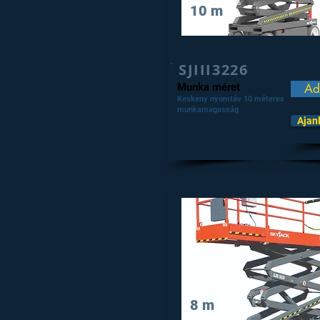
10 m
SJIII3226
Munka méret
Ad
Keskeny nyomtáv 10 méteres
munkamagasság
Ajan
8 m