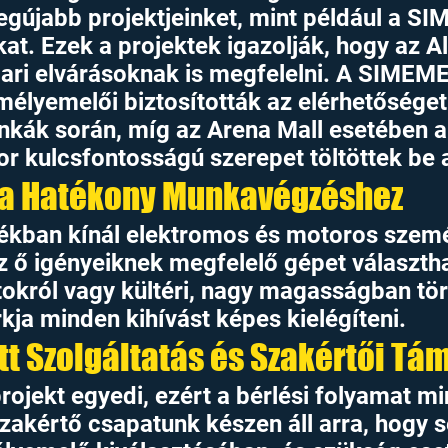
egújabb projektjeinket, mint például a S
at. Ezek a projektek igazolják, hogy az A
ari elvárásoknak is megfelelni. A SIMEM
mélyemelői biztosították az elérhetőséget
kák során, míg az Arena Mall esetében a
or kulcsfontosságú szerepet töltöttek be 
 a Hatékony Munkavégzéshez
ékban kínál elektromos és motoros szemé
z ő igényeiknek megfelelő gépet választha
tokról vagy kültéri, nagy magasságban tör
ja minden kihívást képes kielégíteni.
t Szolgáltatás és Szakértői Tá
ojekt egyedi, ezért a bérlési folyamat mi
Szakértő csapatunk készen áll arra, hogy s