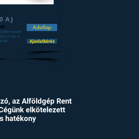
0 AJ
et
Adatlap
 kültéri emelő
.9 L4 Tier 4
Ajanlatkérés
.4 kW
zó, az Alföldgép Rent
Cégünk elkötelezett
és hatékony