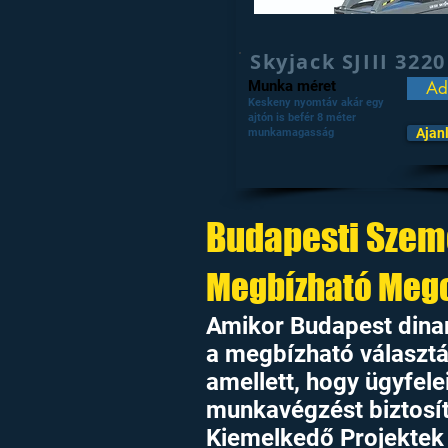
Skyjack SJIII 3220
Munka méret
Ad
Keskeny nyomtáv akár egy
ajtón is befér 8 méter
Ajan
munkamagasság
Budapesti Szem
Megbízható Megol
Amikor Budapest dinam
a megbízható választ
amellett, hogy ügyfel
munkavégzést biztosí
Kiemelkedő Projektek