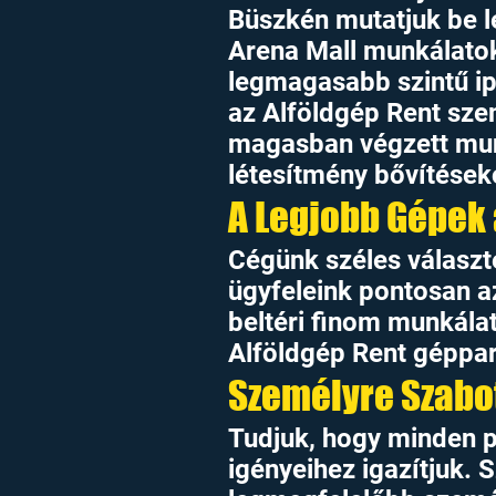
Büszkén mutatjuk be l
Arena Mall munkálatok
legmagasabb szintű ip
az Alföldgép Rent sze
magasban végzett mun
létesítmény bővítések
A Legjobb Gépek
Cégünk széles választ
ügyfeleink pontosan a
beltéri finom munkála
Alföldgép Rent géppark
Személyre Szabot
Tudjuk, hogy minden pr
igényeihez igazítjuk. 