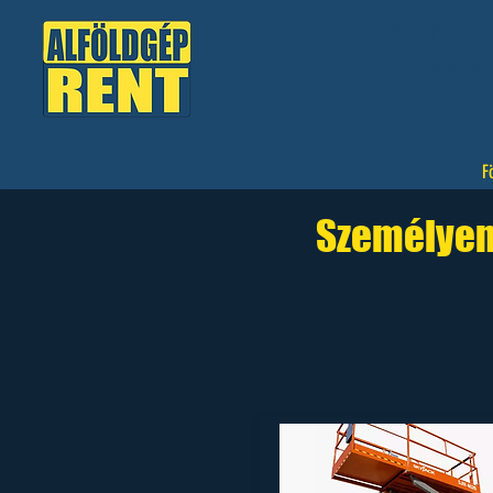
Személyem
karos 
F
Személyeme