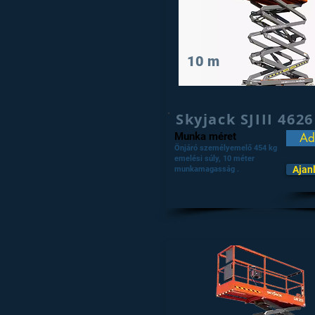
10 m
Skyjack SJIII 4626
Munka méret
Ad
Önjáró személyemelő 454 kg
emelési súly, 10 méter
Ajan
munkamagasság .