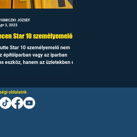
PIGNICZKI JOZSEF
pr 3, 2023
ecen Star 10 személyemelő
utte Star 10 személyemelő nem
z építőiparban vagy az iparban
s eszköz, hanem az üzletekben és
erületeken is...
égi oldalaink