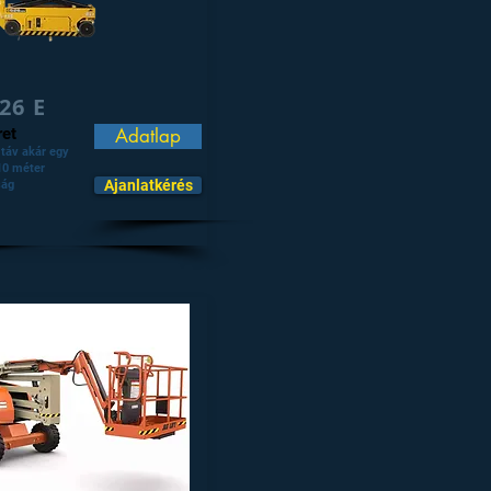
26 E
et
Adatlap
táv akár egy
 10 méter
Ajanlatkérés
ág