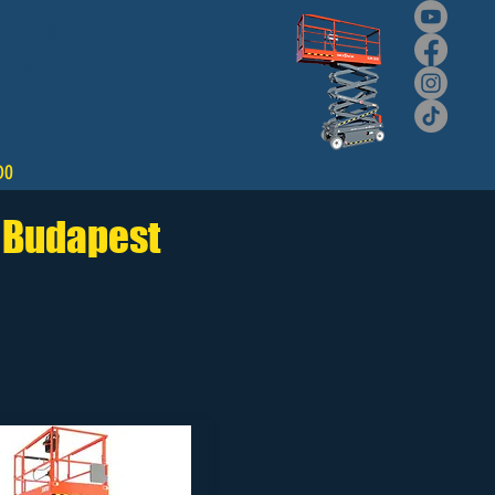
lós emelő,
llítás!
DO
s Budapest