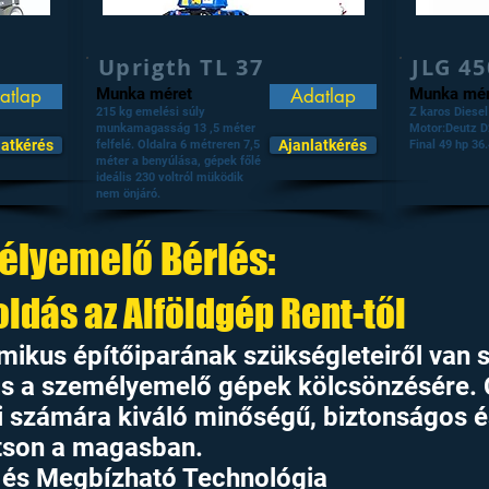
Uprigth TL 37
JLG 45
atlap
Munka méret
Adatlap
Munka mér
215 kg emelési súly
Z karos Diesel
munkamagasság 13 ,5 méter
Motor:Deutz D2
latkérés
Ajanlatkérés
felfelé. Oldalra 6 métreren 7,5
Final 49 hp 36
méter a benyúlása, gépek főlé
ideális 230 voltról müködik
nem önjáró.
élyemelő Bérlés:
dás az Alföldgép Rent-től
ikus építőiparának szükségleteiről van s
ás a személyemelő gépek kölcsönzésére. 
ei számára kiváló minőségű, biztonságos 
tson a magasban.
 és Megbízható Technológia