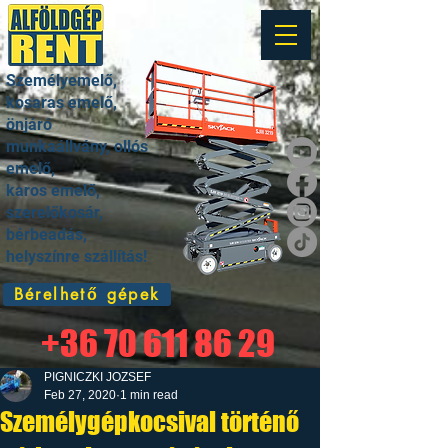
Személyemelő,
kosaras emelő,
önjáró
munkaállvány, ollós
emelő,
karos emelő,
szerelőkosár,
bérbeadás,
helyszínre szállítás!
Bérelhető gépek
+36 70 611 86 29
PIGNICZKI JOZSEF
Feb 27, 2020
1 min read
Személygépkocsival történő