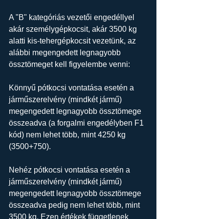
A "B" kategóriás vezetői engedéllyel 
akár személygépkocsit, akár 3500 kg  
alatti kis-tehergépkocsit vezetünk, az 
alábbi megengedett legnagyobb  
össztömeget kell figyelembe venni:
Könnyű pótkocsi vontatása esetén a 
járműszerelvény (mindkét jármű)  
megengedett legnagyobb össztömege 
összeadva (a forgalmi engedélyben F1  
kód) nem lehet több, mint 4250 kg 
(3500+750).
Nehéz pótkocsi vontatása esetén a 
járműszerelvény (mindkét jármű)  
megengedett legnagyobb össztömege 
összeadva pedig nem lehet több, mint  
3500 kg. Ezen értékek függetlenek 