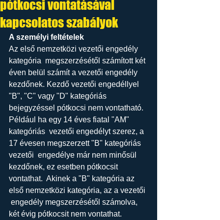
pótkocsi vontatásával
kapcsolatos szabályok
A személyi feltételek
Az első nemzetközi vezetői engedély 
kategória  megszerzésétől számított két 
éven belül számít a vezetői engedély  
kezdőnek. Kezdő vezetői engedéllyel 
"B", "C" vagy "D" kategóriás  
bejegyzéssel pótkocsi nem vontatható.
Például ha egy 14 éves fiatal "AM" 
kategóriás  vezetői engedélyt szerez, a 
17 évesen megszerzett "B" kategóriás 
vezetői  engedélye már nem minősül 
kezdőnek, ez esetben pótkocsit 
vontathat.  Akinek a "B" kategória az 
első nemzetközi kategória, az a vezetői 
 engedély megszerzésétől számolva, 
két évig pótkocsit nem vontathat.