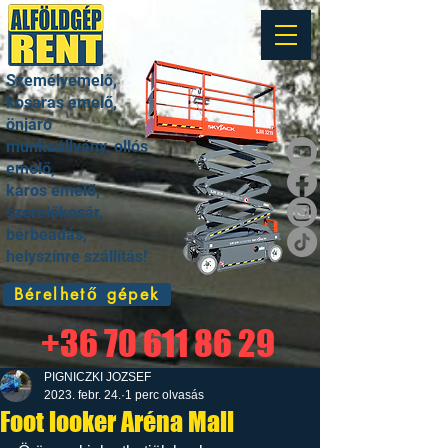
Személyemelő,
kosaras emelő,
önjáró
munkaállvány, ollós
emelő,
karos emelő,
szerelőkosár,
bérbeadás,
helyszínre szállítás!
Bérelhető gépek
+36 70 611 86 29
PIGNICZKI JOZSEF
2023. febr. 24.
1 perc olvasás
Foot looker Aréna Mall