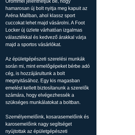
Örömmel jelenthetjük be, hogy 
hamarosan új bolt nyitja meg kapuit az 
Aréna Mallban, ahol klassz sport 
cuccokat lehet majd vásárolni. A Foot 
Locker új üzlete várhatóan izgalmas 
választékkal és kedvező árakkal várja 
majd a sportos vásárlókat.
Az épületgépészeti szerelési munkák 
során mi, mint emelőgépeket bérbe adó 
cég, is hozzájárultunk a bolt 
megnyitásához. Egy kis magasban 
emelést kellett biztosítanunk a szerelők 
számára, hogy elvégezhessék a 
szükséges munkálatokat a boltban. 
Személyemelőink, kosarasemelőink és 
karosemelőink nagy segítséget 
nyújtottak az épületgépészeti 