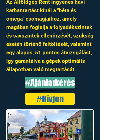
Az Alföldgép Rent ingyenes havi
karbantartást kínál a "béta és
omega" csomagjaihoz, amely
magában foglalja a folyadékszintek
és savszintek ellenőrzését, szükség
esetén történő feltöltését, valamint
egy alapos, 51 pontos átvizsgálást,
így garantálva a gépek optimális
állapotban való megtartását.
#Ajánlatkérés
#Hívjon