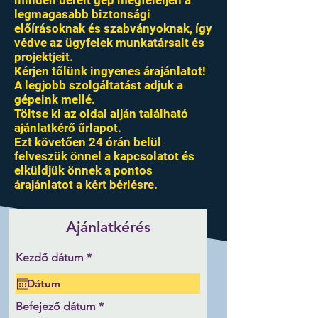
minden bérelt gép megfeleljen a
legmagasabb biztonsági
előírásoknak és szabványoknak, így
védve az ügyfelek munkatársait és
projektjeit.
Kérjen tőlünk ingyenes árajánlatot!
A legjobb szolgáltatást adjuk a
gépeink mellé.
Töltse ki az oldal alján található
ajánlatkérő űrlapot.
Ezt követően 24 órán belül
felveszük önnel a kapcsolatot és
elküldjük önnek a pontos
árajánlatot a kért bérlésre.
Ajánlatkérés
r
Kezdő dátum
*
e
q
u
i
r
Befejező dátum
*
r
e