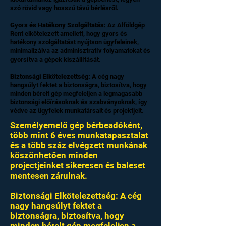
szó rövid vagy hosszú távú bérlésről.
Gyors és Hatékony Szolgáltatás:
Az Alföldgép
Rent elkötelezett amellett, hogy gyors és
hatékony szolgáltatást nyújtson ügyfeleinek,
minimalizálva az adminisztratív folyamatokat és
gyorsítva a gépek kiszállítását.
Biztonsági Elkötelezettség:
A cég nagy
hangsúlyt fektet a biztonságra, biztosítva, hogy
minden bérelt gép megfeleljen a legmagasabb
biztonsági előírásoknak és szabványoknak, így
védve az ügyfelek munkatársait és projektjeit.
Személyemelő gép bérbeadóként,
több mint 6 éves munkatapasztalat
és a több száz elvégzett munkának
köszönhetően minden
projectjeinket sikeresen és baleset
mentesen zárulnak.
Biztonsági Elkötelezettség: A cég
nagy hangsúlyt fektet a
biztonságra, biztosítva, hogy