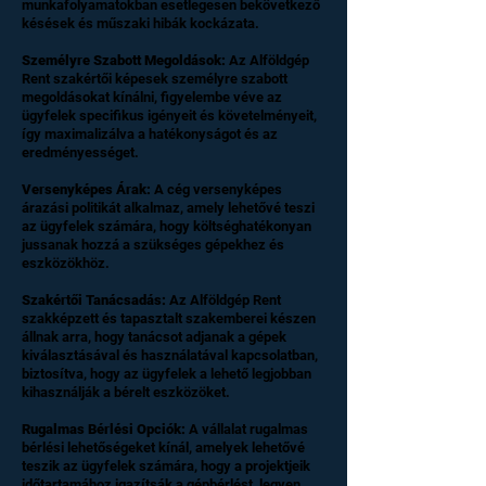
munkafolyamatokban esetlegesen bekövetkező
késések és műszaki hibák kockázata.
Személyre Szabott Megoldások:
Az Alföldgép
Rent szakértői képesek személyre szabott
megoldásokat kínálni, figyelembe véve az
ügyfelek specifikus igényeit és követelményeit,
így maximalizálva a hatékonyságot és az
eredményességet.
Versenyképes Árak:
A cég versenyképes
árazási politikát alkalmaz, amely lehetővé teszi
az ügyfelek számára, hogy költséghatékonyan
jussanak hozzá a szükséges gépekhez és
eszközökhöz.
Szakértői Tanácsadás:
Az Alföldgép Rent
szakképzett és tapasztalt szakemberei készen
állnak arra, hogy tanácsot adjanak a gépek
kiválasztásával és használatával kapcsolatban,
biztosítva, hogy az ügyfelek a lehető legjobban
kihasználják a bérelt eszközöket.
Rugalmas Bérlési Opciók:
A vállalat rugalmas
bérlési lehetőségeket kínál, amelyek lehetővé
teszik az ügyfelek számára, hogy a projektjeik
időtartamához igazítsák a gépbérlést, legyen