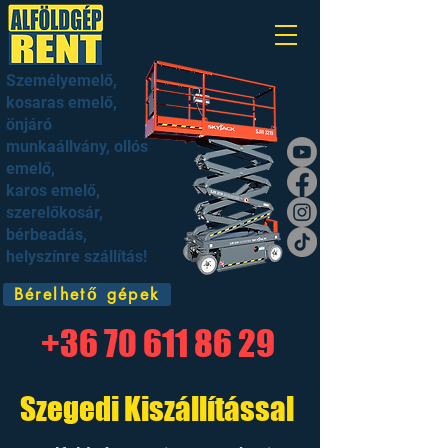
Személyemelő,
kosaras emelő,
önjáró
munkaállvány, ollós
emelő,
karos emelő,
szerelőkosár,
bérbeadás,
helyszínre szállítás!
Bérelhető gépek
+36 70 611 86 29
Szegedi Kiszállítással