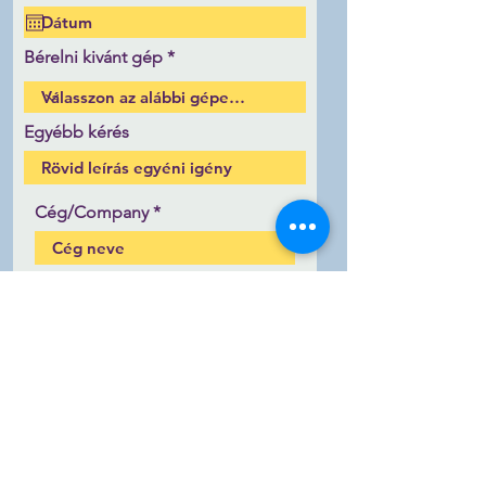
e
q
d
u
i
Bérelni kivánt gép
r
e
d
Egyébb kérés
Cég/Company
Város
Bérlés helyszíne utca
Irányítószám