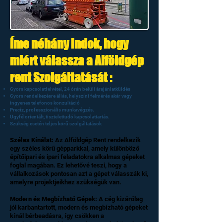
Íme néhány indok, hogy
miért válassza a Alföldgép
rent Szolgáltatását :
Gyors kapcsolatfelvétel, 24 órán belüli árajánlatküldés
Gyors rendelkezésre állás, helyszíni felmérés akár vagy
ingyenes telefonos konzultáció
Precíz, professzionális munkavégzés.
Ügyfélorientált, tisztelettudó kapcsolattartás.
Szükség esetén teljes körű szolgáltatások
Széles Kínálat:
Az Alföldgép Rent rendelkezik
egy széles körű gépparkkal, amely különböző
építőipari és ipari feladatokra alkalmas gépeket
foglal magában. Ez lehetővé teszi, hogy a
vállalkozások pontosan azt a gépet válasszák ki,
amelyre projektjeikhez szükségük van.
Modern és Megbízható Gépek:
A cég kizárólag
jól karbantartott, modern és megbízható gépeket
kínál bérbeadásra, így csökken a