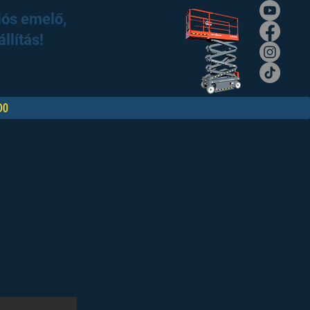
lós emelő,
llítás!
DO