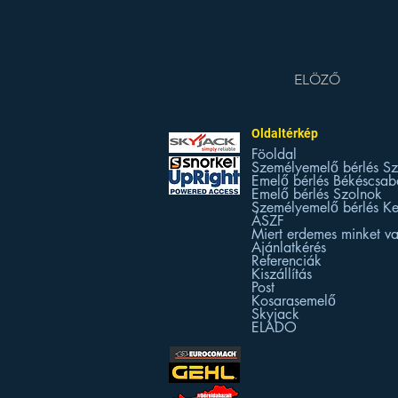
ELÖZŐ
Oldaltérkép
Föoldal
Személyemelő bérlés S
Emelő bérlés Békéscsab
Emelő bérlés Szolnok
Személyemelő bérlés K
ÁSZF
Miert erdemes minket va
Ajánlatkérés
Referenciák
Kiszállítás
Post
Kosarasemelő
Skyjack
ELADO