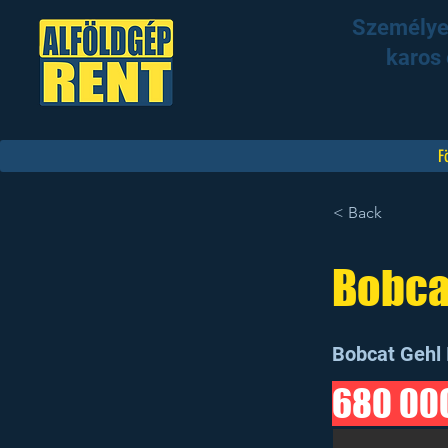
Személyem
karos 
F
< Back
Bobca
Bobcat Gehl 
680 000