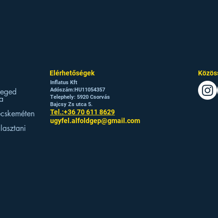
Elérhetőségek
Közöss
Inflatus Kft
zeged
Adószám:HU11054357
a
Telephely: 5920 Csorvás
Bajcsy Zs utca 5.
Tel.:+36 70 611 8629
ecskeméten
ugyfel.alfoldgep@gmail.com
lasztani