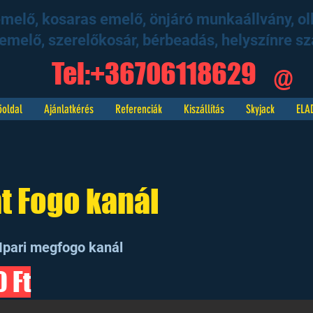
elő, kosaras emelő, önjáró munkaállvány, ol
emelő, szerelőkosár, bérbeadás, helyszínre szá
Tel:+36706118629
@
öoldal
Ajánlatkérés
Referenciák
Kiszállítás
Skyjack
ELA
t Fogo kanál
Ipari megfogo kanál
 Ft